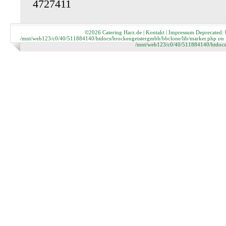
4727411
©2026
Catering Harz.de
|
Kontakt
|
Impressum
Deprecated: b
/mnt/web123/c0/40/511884140/htdocs/brockengeistergmbh/bbclone/lib/marker.php on line 
/mnt/web123/c0/40/511884140/htdocs/